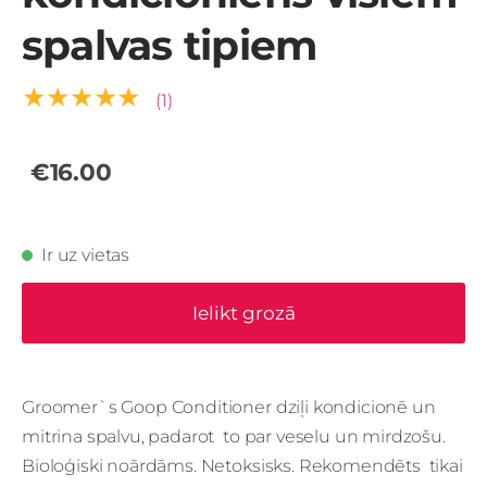
spalvas tipiem
★★★★★
(1)
€16.00
Ir uz vietas
Ielikt grozā
Groomer`s Goop Conditioner dziļi kondicionē un
mitrina spalvu, padarot to par veselu un mirdzošu.
Bioloģiski noārdāms. Netoksisks. Rekomendēts tikai