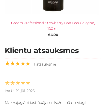
Groom Professional Strawberry Bon Bon Cologne,
100 ml
€6.00
Klientu atsauksmes
★★★★★
1 atsauksme
★★★★★
Ina U., 19. jūl. 2025
Maz vajag,ātri iestrādājams kažociņā un viegli