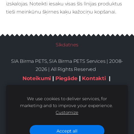
izskalojas. Noteikti iesaku visas šīs līnijas produktus
tieši meinkūnu šķirnes kaķu kažociņu kopšanai.
Sīkdatnes
SIA Birma PETS, SIA Birma PETS Services | 2008-
2026 | All Rights Reserved
|
Noteikumi
|
Piegāde
Kontakti
|
Privātums,sīkdatnes
We use cookies to deliver services, for
marketing and to improve your experience.
Customize
Accept all