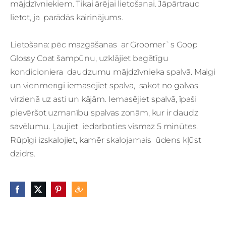
mājdzīvniekiem. Tikai ārējai lietošanai. Jāpārtrauc
lietot, ja parādās kairinājums.
Lietošana: pēc mazgāšanas ar Groomer`s Goop
Glossy Coat šampūnu, uzklājiet bagātīgu
kondicioniera daudzumu mājdzīvnieka spalvā. Maigi
un vienmērīgi iemasējiet spalvā, sākot no galvas
virzienā uz asti un kājām. Iemasējiet spalvā, īpaši
pievēršot uzmanību spalvas zonām, kur ir daudz
savēlumu. Ļaujiet iedarboties vismaz 5 minūtes.
Rūpīgi izskalojiet, kamēr skalojamais ūdens kļūst
dzidrs.