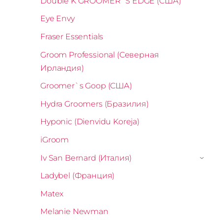
Double K GROOMER`S EDGE (США)
Eye Envy
Fraser Essentials
Groom Professional (Северная
Ирландия)
Groomer`s Goop (США)
Hydra Groomers (Бразилия)
Hyponic (Dienvidu Koreja)
iGroom
Iv San Bernard (Италия)
›
Ladybel (Франция)
Matex
Melanie Newman