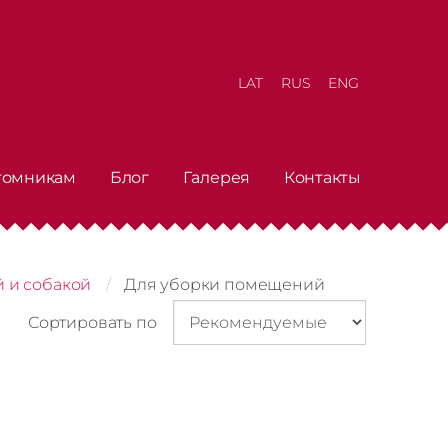
LAT
RUS
ENG
томникам
Блог
Галерея
Контакты
й и собакой
Для уборки помещений
Сортировать по