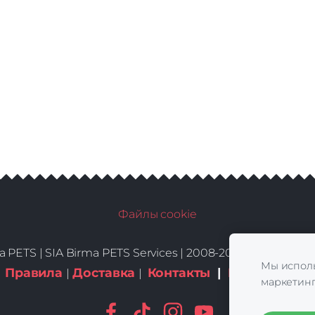
Файлы cookie
a PETS |
SIA Birma PETS Services | 2008-2026 | All Rights
Мы исполь
Правила
Доставка
Контакты
|
Куки-файлы
|
|
маркетинг