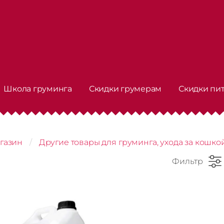
Школа груминга
Скидки грумерам
Скидки пи
газин
Другие товары для груминга, ухода за кошко
Фильтр