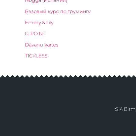
Nogga (Испания)
Базовый курс по грумингу
Emmy & Lily
G-POINT
Dāvanu kartes
TICKLESS
SIA Birm