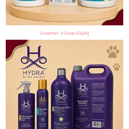
Groomer`s Goop (США)