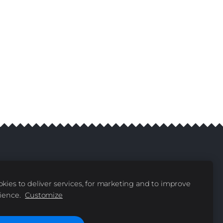
 Reserved
kies to deliver services, for marketing and to improve
ience.
Customize