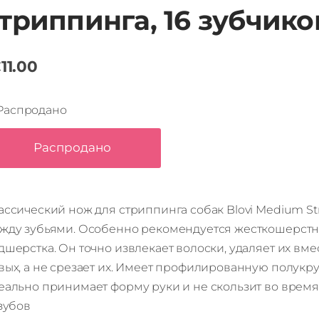
триппинга, 16 зубчико
11.00
Распродано
Распродано
ассический нож для стриппинга собак Blovi Medium St
жду зубьями. Особенно рекомендуется жесткошерст
дшерстка. Он точно извлекает волоски, удаляет их вме
вых, а не срезает их. Имеет профилированную полукру
еально принимает форму руки и не скользит во врем
 зубов