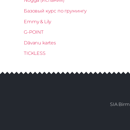
Nogga (Испания)
Базовый курс по грумингу
Emmy & Lily
G-POINT
Dāvanu kartes
TICKLESS
SIA Birm