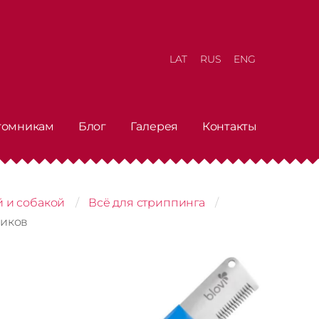
LAT
RUS
ENG
томникам
Блог
Галерея
Контакты
й и собакой
Всё для стриппинга
чиков