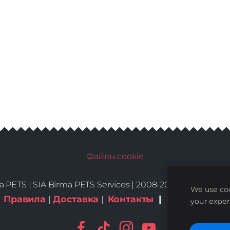
Файлы cookie
a PETS |
SIA Birma PETS Services | 2008-2026 | All Rights
We use coo
Правила
Доставка
Контакты
|
Куки-файлы
|
|
your exper