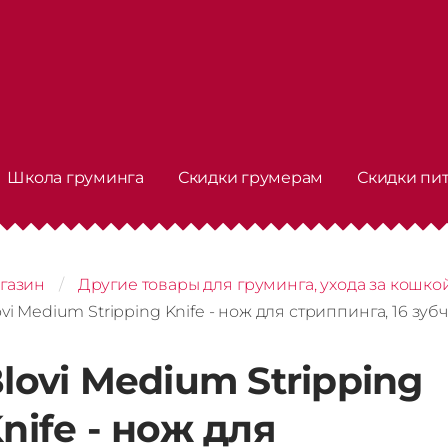
Школа груминга
Скидки грумерам
Скидки пи
газин
Другие товары для груминга, ухода за кошко
ovi Medium Stripping Knife - нож для стриппинга, 16 зуб
lovi Medium Stripping
nife - нож для