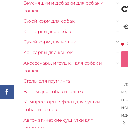
Вкусняшки и добавки для собак и
с
›
кошек
Сухой корм для собак
›
€
Kонсервы для собак
›
Сухой корм для кошек
›
Консервы для кошек
›
Аксессуары, игрушки для собак и
›
кошек
Столы для груминга
Кл
Ванны для собак и кошек
ме
по
Компрессоры и фены для сушки
но
собак и кошек
ид
Автоматические сушилки для
16
животных