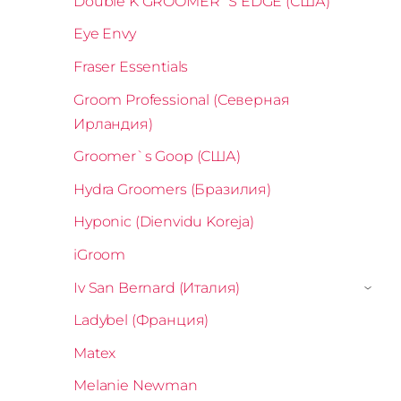
Double K GROOMER`S EDGE (США)
Eye Envy
Fraser Essentials
Groom Professional (Северная
Ирландия)
Groomer`s Goop (США)
Hydra Groomers (Бразилия)
Hyponic (Dienvidu Koreja)
iGroom
Iv San Bernard (Италия)
›
Ladybel (Франция)
Matex
Melanie Newman