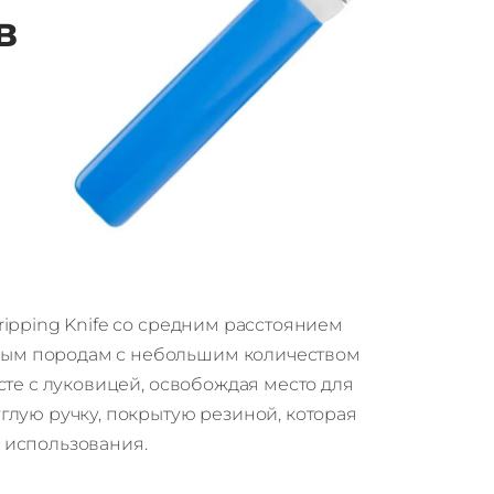
в
ripping Knife со средним расстоянием
ным породам с небольшим количеством
сте с луковицей, освобождая место для
глую ручку, покрытую резиной, которая
я использования.