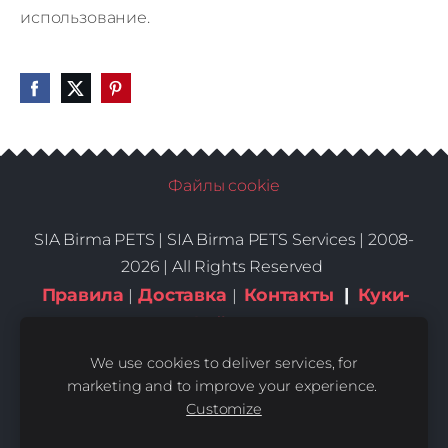
использование.
Файлы cookie
SIA Birma PETS |
SIA Birma PETS Services | 2008-
2026 | All Rights Reserved
Правила
Доставка
Контакты
|
Куки-
|
|
файлы
We use cookies to deliver services, for
marketing and to improve your experience.
Customize