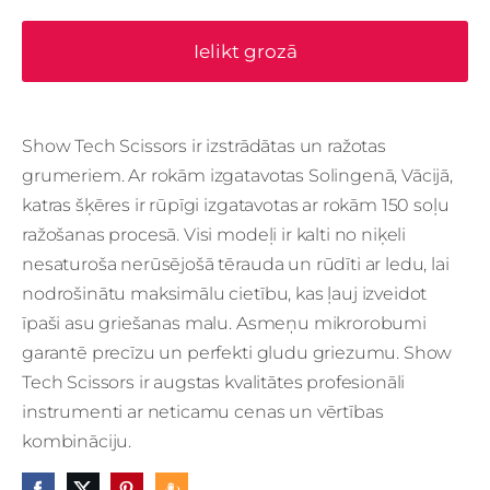
Ielikt grozā
Show Tech Scissors ir izstrādātas un ražotas
grumeriem.
Ar rokām izgatavotas Solingenā, Vācijā,
katras šķēres ir rūpīgi izgatavotas ar rokām 150 soļu
ražošanas procesā.
Visi modeļi ir kalti no niķeli
nesaturoša nerūsējošā tērauda un rūdīti ar ledu, lai
nodrošinātu maksimālu cietību, kas ļauj izveidot
īpaši asu griešanas malu.
Asmeņu mikrorobumi
garantē precīzu un perfekti gludu griezumu.
Show
Tech Scissors ir augstas kvalitātes profesionāli
instrumenti ar neticamu cenas un vērtības
kombināciju.