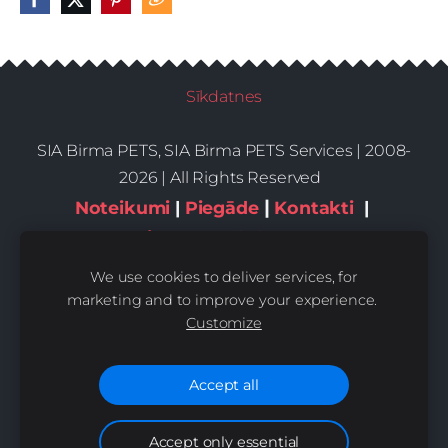
Sīkdatnes
SIA Birma PETS, SIA Birma PETS Services | 2008-
2026 | All Rights Reserved
|
Noteikumi
|
Piegāde
Kontakti
|
Privātums,sīkdatnes
We use cookies to deliver services, for
marketing and to improve your experience.
Customize
Accept all
Accept only essential