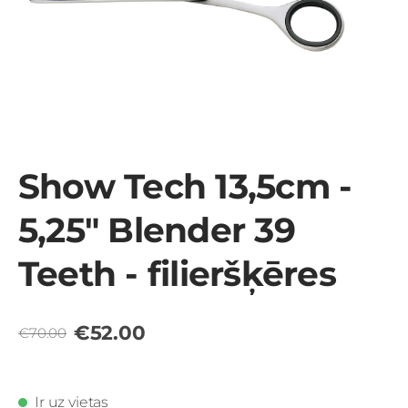
Show Tech 13,5cm -
5,25" Blender 39
Teeth - filieršķēres
€52.00
€70.00
Ir uz vietas