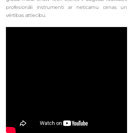
profesionāli instrumenti ar neticamu cenas un
vērtības attiecību.