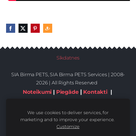
Sīkdatnes
SIA Birma PETS, SIA Birma PETS Services | 2008-
2026 | All Rights Reserved
|
Noteikumi
|
Piegāde
Kontakti
|
Privātums,sīkdatnes
We use cookies to deliver services, for
marketing and to improve your experience.
Customize