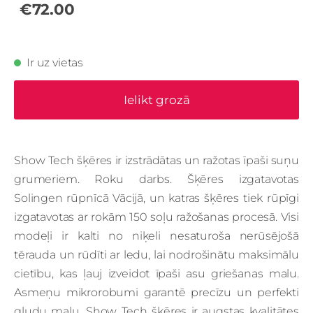
€72.00
Ir uz vietas
Ielikt grozā
Show Tech šķēres ir izstrādātas un ražotas īpaši suņu
grumeriem.
Roku darbs. Šķēres izgatavotas
Solingen rūpnīcā Vācijā, un katras šķēres tiek rūpīgi
izgatavotas ar rokām 150 soļu ražošanas procesā.
Visi
modeļi ir kalti no niķeli nesaturoša nerūsējošā
tērauda un rūdīti ar ledu, lai nodrošinātu maksimālu
cietību, kas ļauj izveidot īpaši asu griešanas malu.
Asmeņu mikrorobumi garantē precīzu un perfekti
gludu malu.
Show Tech šķēres ir augstas kvalitātes