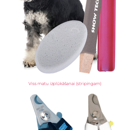
Viss matu izplūkāšanai (stripingam)