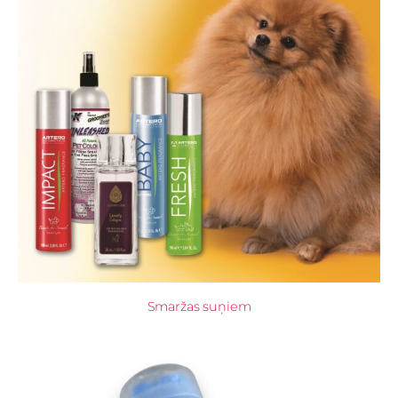
Smaržas suņiem