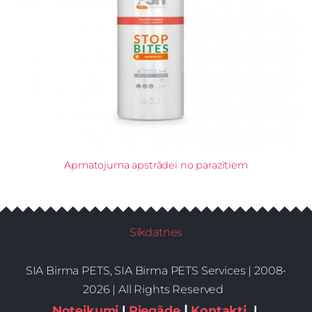
Apmatojuma apstrādei no parazītiem
Sīkdatnes
SIA Birma PETS, SIA Birma PETS Services | 2008-
2026 | All Rights Reserved
|
Noteikumi
|
Piegāde
Kontakti
|