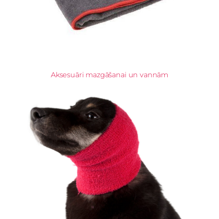
Aksesuāri mazgāšanai un vannām