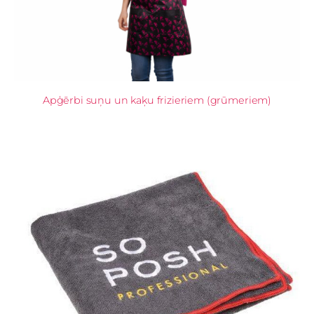
Apģērbi suņu un kaķu frizieriem (grūmeriem)