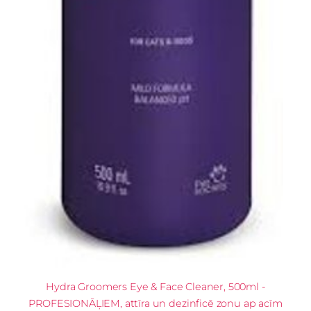
Hydra Groomers Eye & Face Cleaner, 500ml -
PROFESIONĀĻIEM, attīra un dezinficē zonu ap acīm