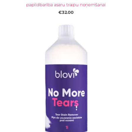
papildbarība asaru traipu noņemšanai
€32.00