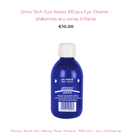
Show Tech Eye Wipes 100 pcs Eye Cleaner -
plāksnītes acu zonas tīrīšanai
€10.00
Show Tech No More Tear Stains, 250 ml - acu tīrīšanas