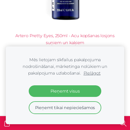
Artero Pretty Eyes, 250ml - Acu kopšanas losjons
suņiem un kaķiem
€14.00
Mēs lietojam sīkfailus pakalpojuma
nodrošināšanai, mārketinga nolūkiem un
pakalpojuma uzlabošanai.
Pielāgot
Pieņemt visus
Pieņemt tikai nepieciešamos