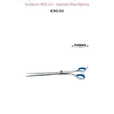
Scissors 16.5 cm - taisnās filieršķēres
€90.00