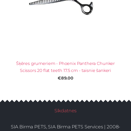
Šķēres grumeriem - Phoenix Panthera Chunker
Scissors 20 flat teeth 17.5 cm - taisnie šankeri
€89.00
Sīkdatnes
SIA Birma PETS, SIA Birma PETS Services | 2008-