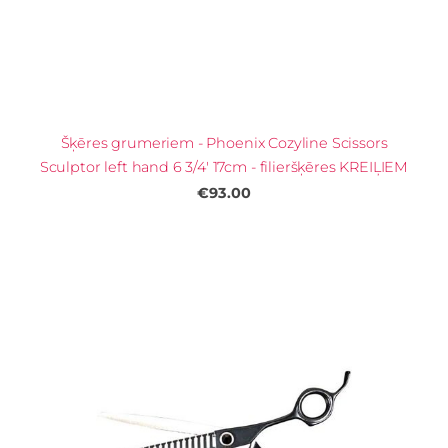
Šķēres grumeriem - Phoenix Cozyline Scissors
Sculptor left hand 6 3/4' 17cm - filieršķēres KREIĻIEM
€93.00