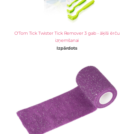
O'Tom Tick Twister Tick Remover 3 gab - āķīši ērču
izņemšanai
Izpārdots