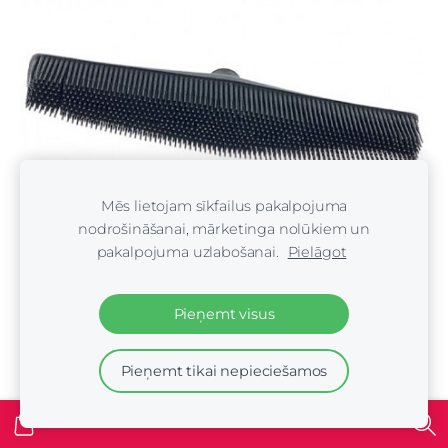
Mēs lietojam sīkfailus pakalpojuma
nodrošināšanai, mārketinga nolūkiem un
pakalpojuma uzlabošanai.
Pielāgot
Pieņemt visus
Rubber Broom - gulijas slotas uzgalis
€10.00
Pieņemt tikai nepieciešamos