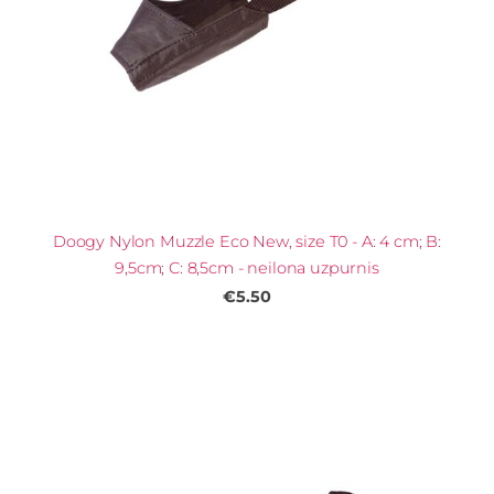
Doogy Nylon Muzzle Eco New, size T0 - A: 4 cm; B:
9,5cm; C: 8,5cm - neilona uzpurnis
€5.50