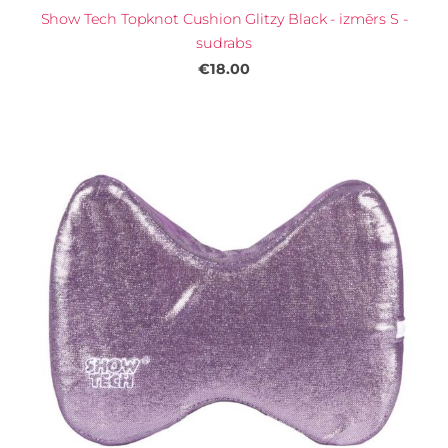
Show Tech Topknot Cushion Glitzy Black - izmērs S -
sudrabs
€18.00