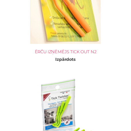
ĒRČU IZŅĒMĒJS TICK OUT N2
Izpārdots