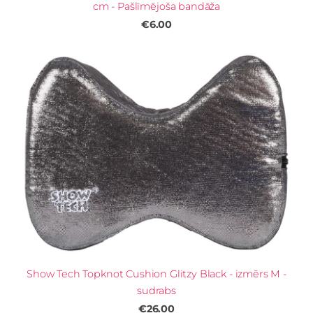
cm - Pašlīmējoša bandāža
€6.00
Show Tech Topknot Cushion Glitzy Black - izmērs M -
sudrabs
€26.00