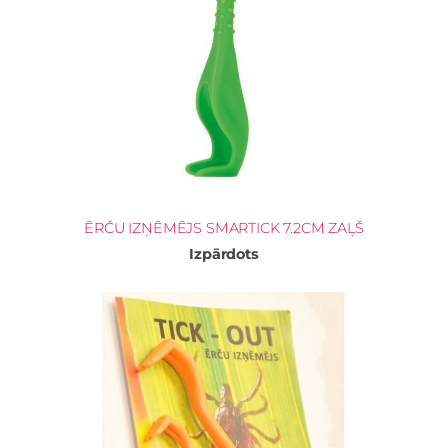
ĒRČU IZŅĒMĒJS SMARTICK 7.2CM ZAĻŠ
Izpārdots