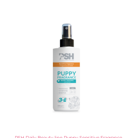
PSH Daily Beauty line Puppy Sensitive Fragrance,