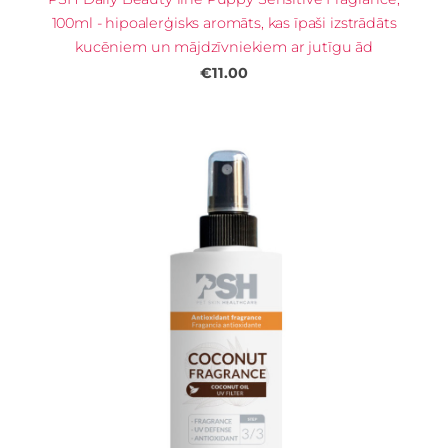
100ml - hipoalerģisks aromāts, kas īpaši izstrādāts
kucēniem un mājdzīvniekiem ar jutīgu ād
€11.00