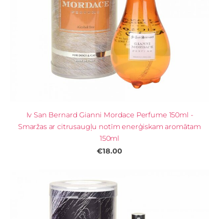
Iv San Bernard Gianni Mordace Perfume 150ml -
Smaržas ar citrusaugļu notīm enerģiskam aromātam
150ml
€18.00