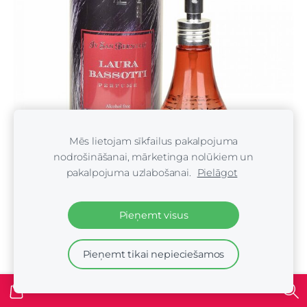
Mēs lietojam sīkfailus pakalpojuma
nodrošināšanai, mārketinga nolūkiem un
pakalpojuma uzlabošanai.
Pielāgot
Pieņemt visus
Iv San Bernard Laura Bassotti Perfume, 150 ml -
Smaržas ar augļu notīm tūlītējam saldumam
Pieņemt tikai nepieciešamos
€18.00