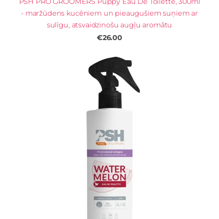
PSH PRO GROOMERS Puppy Eau De Toilette, 300ml
- maržūdens kucēniem un pieaugušiem suņiem ar
sulīgu, atsvaidzinošu augļu aromātu
€26.00