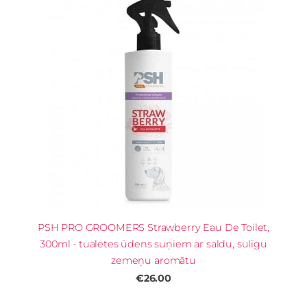
PSH PRO GROOMERS Strawberry Eau De Toilet,
300ml - tualetes ūdens suņiem ar saldu, sulīgu
zemeņu aromātu
€26.00