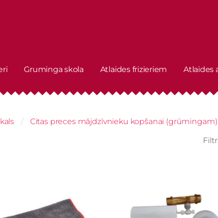
eri
Gruminga skola
Atlaides frizieriem
Atlaides
kals
Citas preces mājdzīvnieku kopšanai (grūmingam)
Filt