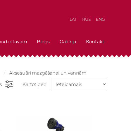
LAT
RUS
ENG
 audzētavām
Blogs
Galerija
Kontakti
Aksesuāri mazgāšanai un vannām
rs
Kārtot pēc