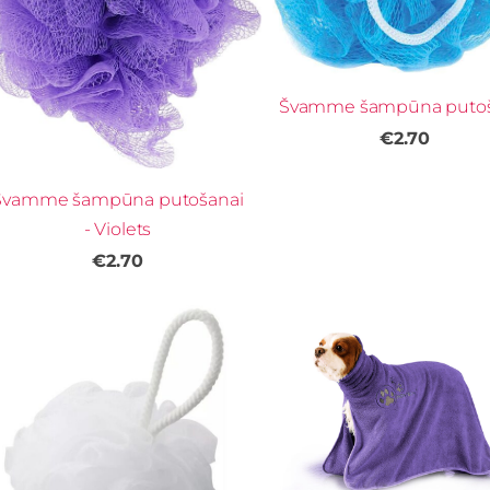
Švamme šampūna putoš
€2.70
Švamme šampūna putošanai
- Violets
€2.70