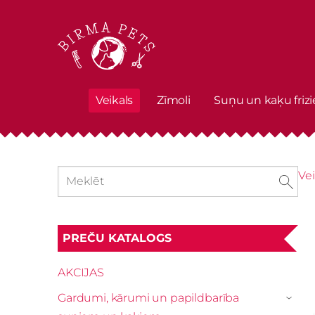
Veikals
Zīmoli
Suņu un kaķu frizi
Vei
PREČU KATALOGS
AKCIJAS
Gardumi, kārumi un papildbarība
›