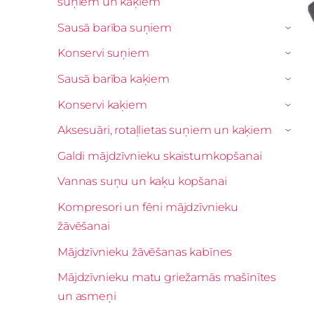
suņiem un kaķiem
Sausā barība suņiem
›
Konservi suņiem
›
Sausā barība kaķiem
›
Konservi kaķiem
›
Aksesuāri, rotaļlietas suņiem un kaķiem
›
Galdi mājdzīvnieku skaistumkopšanai
Vannas suņu un kaķu kopšanai
Kompresori un fēni mājdzīvnieku
žāvēšanai
Mājdzīvnieku žāvēšanas kabīnes
Mājdzīvnieku matu griežamās mašīnītes
un asmeņi