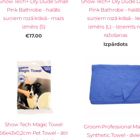
Show Tech+ Dry Dude Small
Show Tech+ Dry Dude L
Pink Bathrobe - halāts
Pink Bathrobe - halāt
suņiem rozā krāsā - mazs
suņiem rozā krāsā - lie
izmērs (S)
izmērs (L) - Izņemts 
ražošanas
€17.00
Izpārdots
Show Tech Magic Towel
Groom Professional Ma
66x43x0,2cm Pet Towel - ātri
Synthetic Towel - dviel