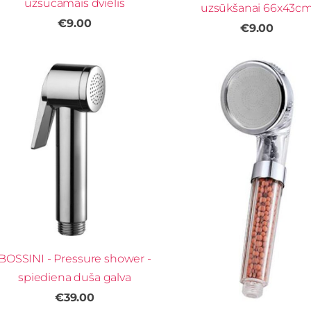
uzsūcamais dvielis
uzsūkšanai 66x43c
€9.00
€9.00
BOSSINI - Pressure shower -
spiediena duša galva
€39.00