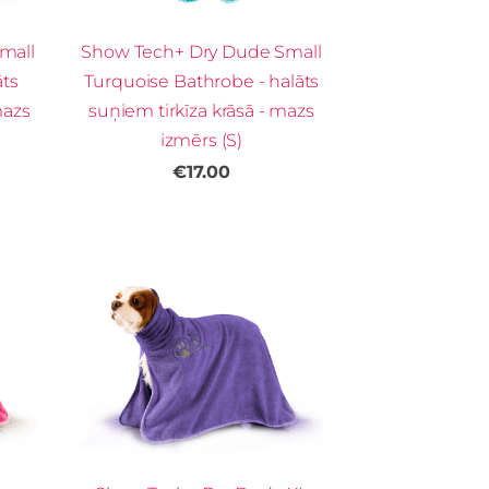
mall
Show Tech+ Dry Dude Small
āts
Turquoise Bathrobe - halāts
mazs
suņiem tirkīza krāsā - mazs
izmērs (S)
€17.00