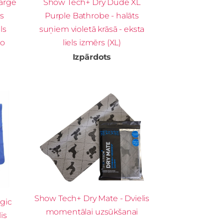
arge
Show Tech+ Dry Dude XL
s
Purple Bathrobe - halāts
ls
suņiem violetā krāsā - eksta
no
liels izmērs (XL)
Izpārdots
Show Tech+ Dry Mate - Dvielis
gic
momentālai uzsūkšanai
is