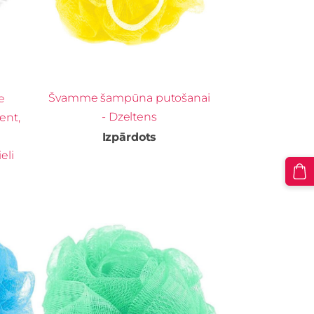
Švamme šampūna putošanai
e
- Dzeltens
ent,
Izpārdots
eli