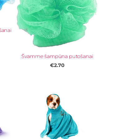
anai
Švamme šampūna putošanai
€2.70