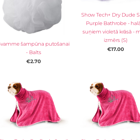
Show Tech+ Dry Dude S
Purple Bathrobe - hal
suņiem violetā krāsā - 
izmērs (S)
Švamme šampūna putošanai
€17.00
- Balts
€2.70