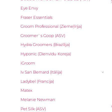
Eye Envy
Fraser Essentials
Groom Professional (Ziemeļīrija)
Groomer`s Goop (ASV)
Hydra Groomers (Brazīlija)
Hyponic (Dienvidu Koreja)
iGroom
Iv San Bernard (Itālija)
›
Ladybel (Francija)
Matex
Melanie Newman
Pet Silk (ASV)