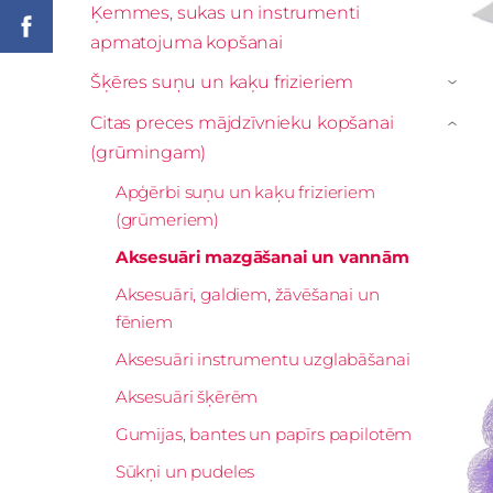
Ķemmes, sukas un instrumenti
apmatojuma kopšanai
Šķēres suņu un kaķu frizieriem
›
Citas preces mājdzīvnieku kopšanai
›
(grūmingam)
Apģērbi suņu un kaķu frizieriem
(grūmeriem)
Aksesuāri mazgāšanai un vannām
Aksesuāri, galdiem, žāvēšanai un
fēniem
Aksesuāri instrumentu uzglabāšanai
Aksesuāri šķērēm
Gumijas, bantes un papīrs papilotēm
Sūkņi un pudeles