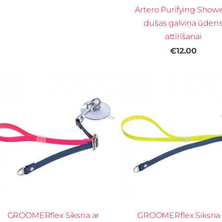
Artero Purifying Showe
dušas galviņa ūden
attīrīšanai
€12.00
GROOMERflex Siksna ar
GROOMERflex Siksna 