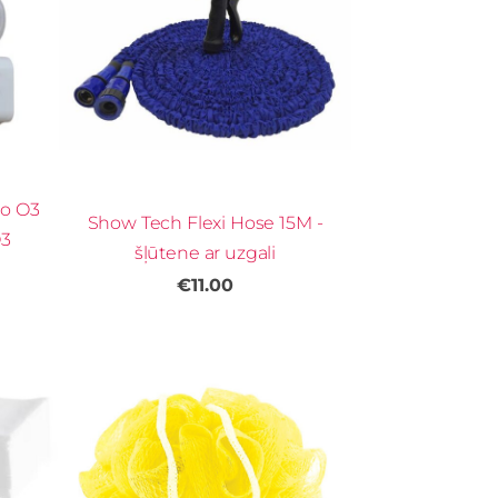
o O3
Show Tech Flexi Hose 15M -
O3
šļūtene ar uzgali
€11.00