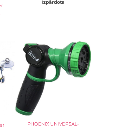
Izpārdots
r -
s
PHOENIX UNIVERSAL-
ar