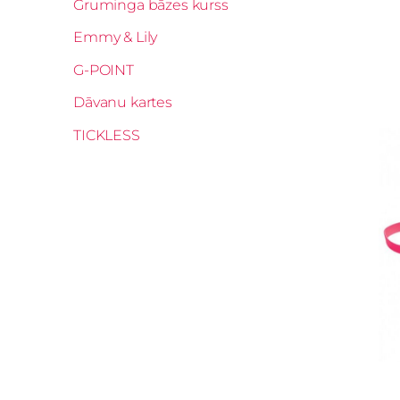
Gruminga bāzes kurss
Emmy & Lily
G-POINT
Dāvanu kartes
TICKLESS