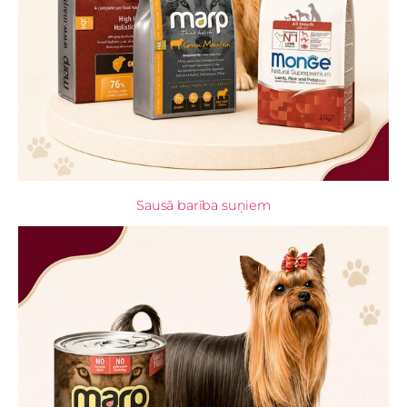
Sausā barība suņiem