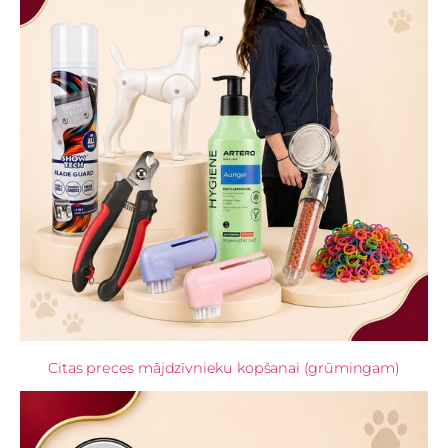
Citas preces mājdzīvnieku kopšanai (grūmingam)