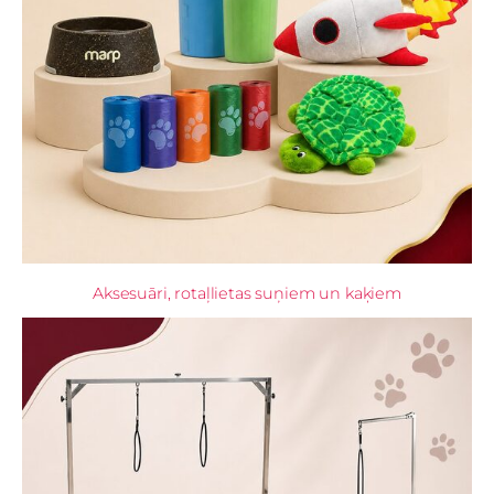
Aksesuāri, rotaļlietas suņiem un kaķiem