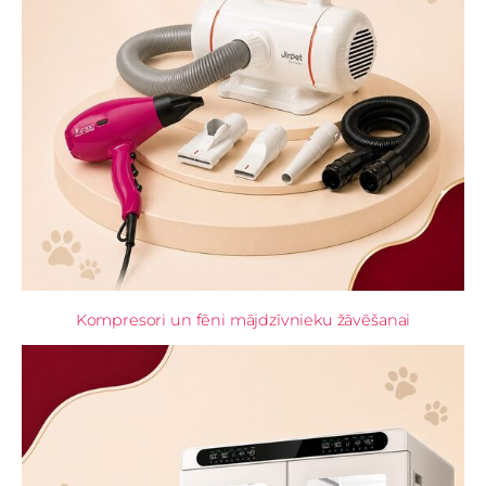
Kompresori un fēni mājdzīvnieku žāvēšanai