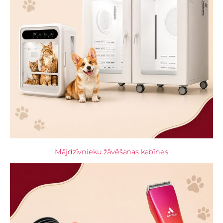
Mājdzīvnieku žāvēšanas kabīnes