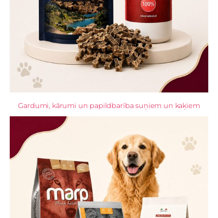
Gardumi, kārumi un papildbarība suņiem un kaķiem