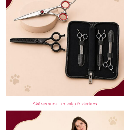
Šķēres suņu un kaķu frizieriem