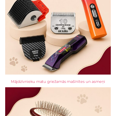
Mājdzīvnieku matu griežamās mašīnītes un asmeņi