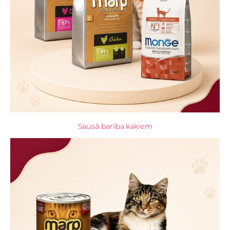
Sausā barība kaķiem