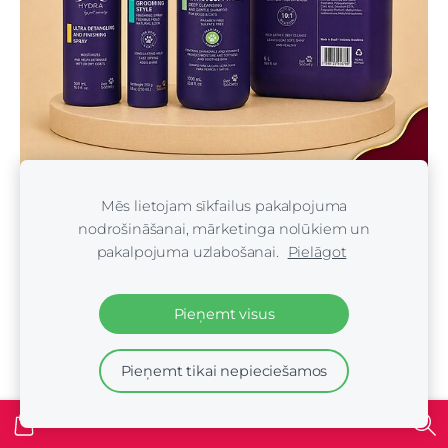
Hydra Groomers (Brazīlija)
Mēs lietojam sīkfailus pakalpojuma
nodrošināšanai, mārketinga nolūkiem un
pakalpojuma uzlabošanai.
Pielāgot
Pieņemt visus
Pieņemt tikai nepieciešamos