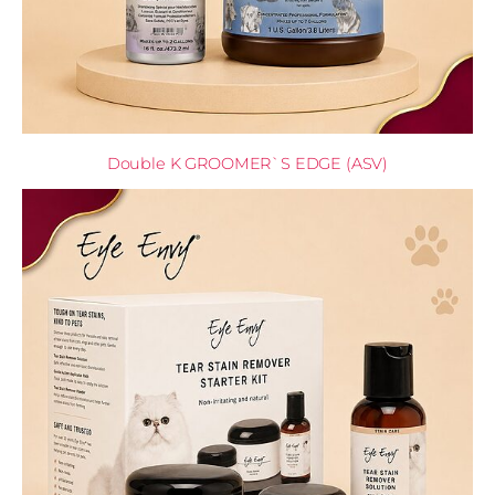
Double K GROOMER`S EDGE (ASV)