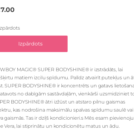
7.00
Izpārdots
Izpārdots
WBOY MAGIC® SUPER BODYSHINE® ir izstrādāts, lai
šķirtu matiem izcilu spīdumu. Palīdz atvairīt putekļus un āt
st. SUPER BODYSHINE® ir koncentrēts un gatavs lietošana
atavots no dabīgām sastāvdaļām, vienkārši uzsmidziniet t
PER BODYSHINE® ātri izžūst un atstaro pilnu gaismas
ektru, kas nodrošina maksimālu spalvas spīdumu saulē vai
a gaismās. Tas ir dziļš kondicionieri.s Mēs esam pievienoju
e Vera, lai stiprinātu un kondicionētu matus un ādu.