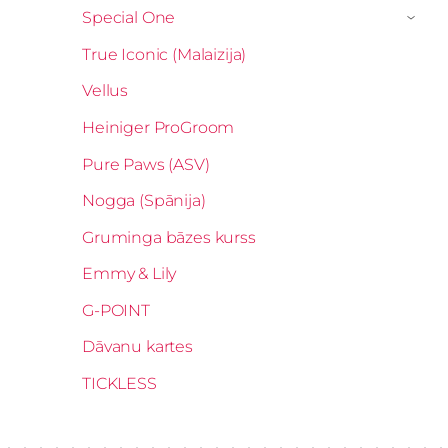
Special One
›
True Iconic (Malaizija)
Vellus
Heiniger ProGroom
Pure Paws (ASV)
Nogga (Spānija)
Gruminga bāzes kurss
Emmy & Lily
G-POINT
Dāvanu kartes
TICKLESS