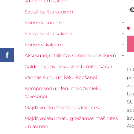
suņiem un kaķiem
€
Sausā barība suņiem
›
Konservi suņiem
›
Sausā barība kaķiem
›
Konservi kaķiem
›
Aksesuāri, rotaļlietas suņiem un kaķiem
›
Galdi mājdzīvnieku skaistumkopšanai
CO
Vannas suņu un kaķu kopšanai
pie
žū
Kompresori un fēni mājdzīvnieku
Izg
žāvēšanai
SU
Mājdzīvnieku žāvēšanas kabīnes
sp
šov
Mājdzīvnieku matu griežamās mašīnītes
Alo
un asmeņi