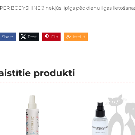
PER BODYSHINE® nekļūs lipīgs pēc dienu ilgas lietošanas
Share
Post
Pin
Ieteikt
aistītie produkti