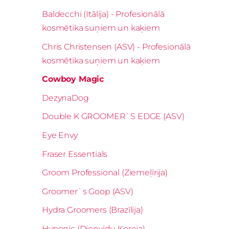
Baldecchi (Itālija) - Profesionālā
kosmētika suņiem un kaķiem
Chris Christensen (ASV) - Profesionālā
kosmētika suņiem un kaķiem
Cowboy Magic
DezynaDog
Double K GROOMER`S EDGE (ASV)
Eye Envy
Fraser Essentials
Groom Professional (Ziemeļīrija)
Groomer`s Goop (ASV)
Hydra Groomers (Brazīlija)
Hyponic (Dienvidu Koreja)