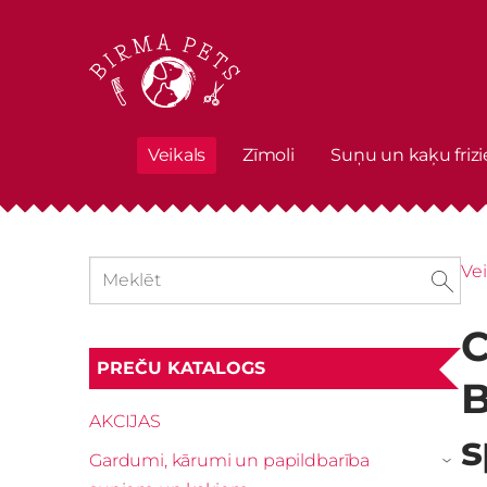
Veikals
Zīmoli
Suņu un kaķu frizi
Vei
C
PREČU KATALOGS
B
AKCIJAS
s
Gardumi, kārumi un papildbarība
›