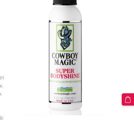
ri
i.
o.
ši