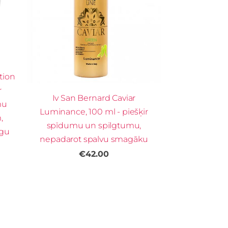
tion
r
Iv San Bernard Caviar
mu
Luminance, 100 ml - piešķir
,
spīdumu un spilgtumu,
agu
nepadarot spalvu smagāku
€42.00