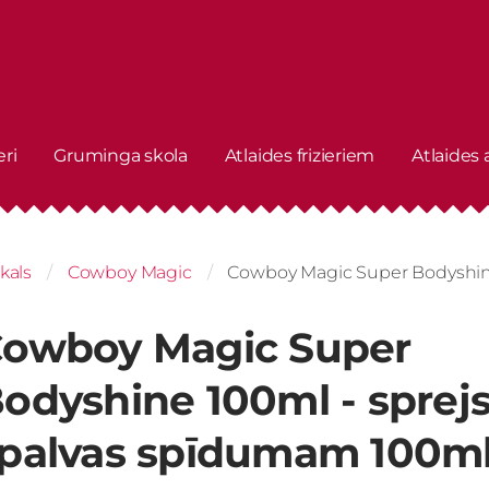
eri
Gruminga skola
Atlaides frizieriem
Atlaides
kals
Cowboy Magic
Cowboy Magic Super Bodyshin
owboy Magic Super
odyshine 100ml - sprej
palvas spīdumam 100m