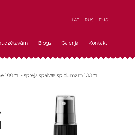
LAT
RUS
ENG
 audzētavām
Blogs
Galerija
Kontakti
e 100ml - sprejs spalvas spīdumam 100ml
s
l