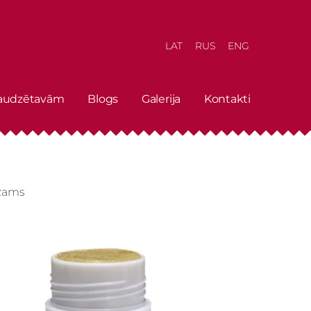
LAT
RUS
ENG
 audzētavām
Blogs
Galerija
Kontakti
lzams