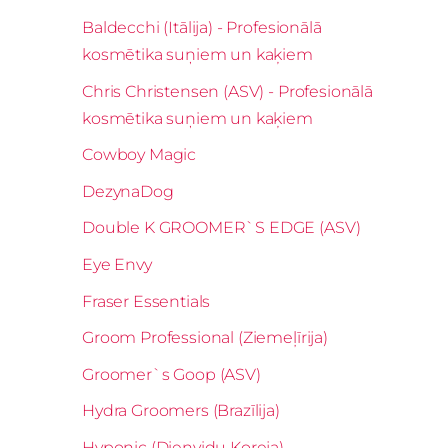
Baldecchi (Itālija) - Profesionālā
kosmētika suņiem un kaķiem
Chris Christensen (ASV) - Profesionālā
kosmētika suņiem un kaķiem
Cowboy Magic
DezynaDog
Double K GROOMER`S EDGE (ASV)
Eye Envy
Fraser Essentials
Groom Professional (Ziemeļīrija)
Groomer`s Goop (ASV)
Hydra Groomers (Brazīlija)
Hyponic (Dienvidu Koreja)