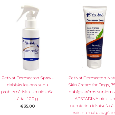
PetNat Dermacton Spray -
PetNat Dermacton Natu
dabisks losjons suņu
Skin Cream for Dogs, 75
problemātiskai un niezošai
dabīgs krēms suņiem, Ā
ādai, 100 g
APSTĀDINA niezi u
nomierina iekaisušo ā
€35.00
veicina matu augšan