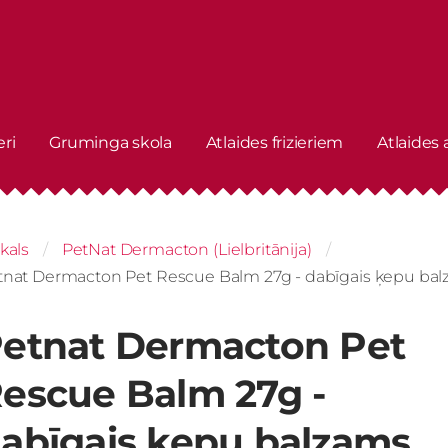
eri
Gruminga skola
Atlaides frizieriem
Atlaides
kals
PetNat Dermacton (Lielbritānija)
tnat Dermacton Pet Rescue Balm 27g - dabīgais ķepu ba
etnat Dermacton Pet
escue Balm 27g -
abīgais ķepu balzams