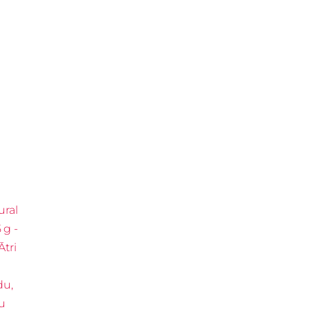
ral
 g -
tri
n
du,
u