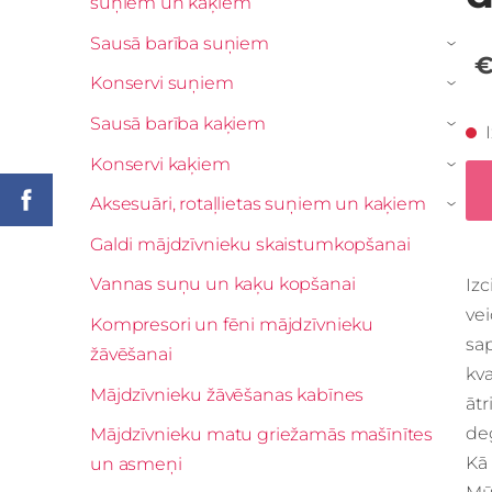
suņiem un kaķiem
Sausā barība suņiem
›
€
Konservi suņiem
›
Sausā barība kaķiem
›
Konservi kaķiem
›
Aksesuāri, rotaļlietas suņiem un kaķiem
›
Galdi mājdzīvnieku skaistumkopšanai
Vannas suņu un kaķu kopšanai
Iz
ve
Kompresori un fēni mājdzīvnieku
sa
žāvēšanai
kv
Mājdzīvnieku žāvēšanas kabīnes
āt
deg
Mājdzīvnieku matu griežamās mašīnītes
Kā
un asmeņi