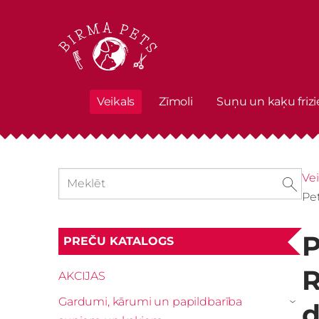
Veikals
Zīmoli
Suņu un kaķu frizi
Vei
Pe
P
PREČU KATALOGS
R
AKCIJAS
Gardumi, kārumi un papildbarība
d
›