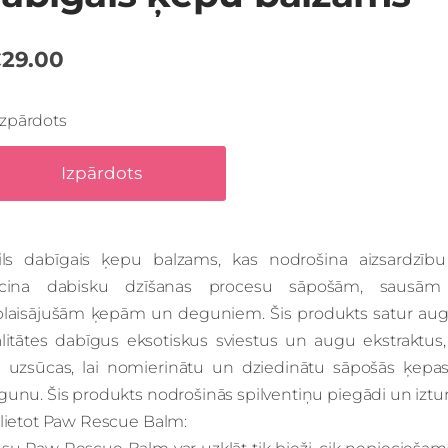
29.00
Izpārdots
Izpārdots
cils dabīgais ķepu balzams, kas nodrošina aizsardzīb
icina dabisku dzīšanas procesu sāpošām, sausā
plaisājušām ķepām un deguniem. Šis produkts satur aug
alitātes dabīgus eksotiskus sviestus un augu ekstraktus,
ri uzsūcas, lai nomierinātu un dziedinātu sāpošās ķepa
unu. Šis produkts nodrošinās spilventiņu piegādi un iztur
 lietot Paw Rescue Balm: