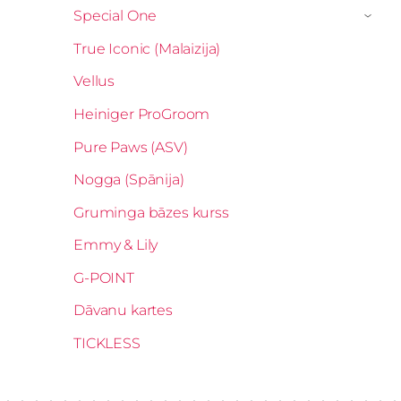
Special One
›
True Iconic (Malaizija)
Vellus
Heiniger ProGroom
Pure Paws (ASV)
Nogga (Spānija)
Gruminga bāzes kurss
Emmy & Lily
G-POINT
Dāvanu kartes
TICKLESS