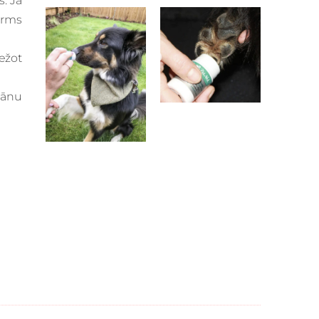
. Ja
irms
ežot
plānu