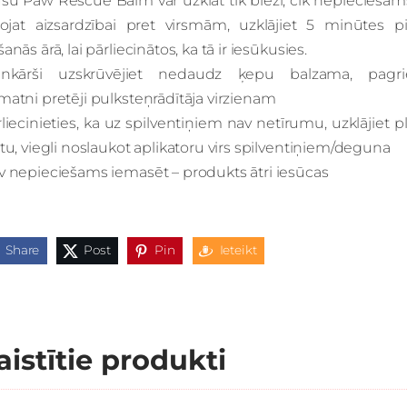
su Paw Rescue Balm var uzklāt tik bieži, cik nepieciešams
etojat aizsardzībai pret virsmām, uzklājiet 5 minūtes p
anās ārā, lai pārliecinātos, ka tā ir iesūkusies.
enkārši uzskrūvējiet nedaudz ķepu balzama, pagri
atni pretēji pulksteņrādītāja virzienam
liecinieties, ka uz spilventiņiem nav netīrumu, uzklājiet 
tu, viegli noslaukot aplikatoru virs spilventiņiem/deguna
v nepieciešams iemasēt – produkts ātri iesūcas
Share
Post
Pin
Ieteikt
aistītie produkti