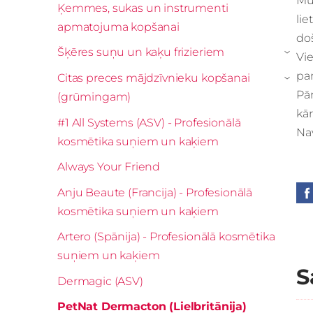
Mū
Ķemmes, sukas un instrumenti
li
apmatojuma kopšanai
doš
Šķēres suņu un kaķu frizieriem
Vi
›
pam
Citas preces mājdzīvnieku kopšanai
›
Pār
(grūmingam)
kār
#1 All Systems (ASV) - Profesionālā
Na
kosmētika suņiem un kaķiem
Always Your Friend
Anju Beaute (Francija) - Profesionālā
kosmētika suņiem un kaķiem
Artero (Spānija) - Profesionālā kosmētika
suņiem un kaķiem
S
Dermagic (ASV)
PetNat Dermacton (Lielbritānija)