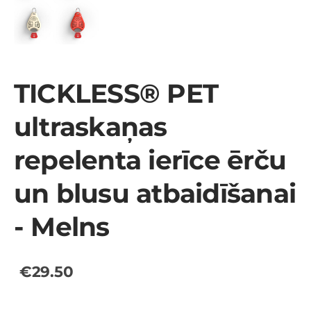
TICKLESS® PET
ultraskaņas
repelenta ierīce ērču
un blusu atbaidīšanai
- Melns
€29.50