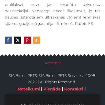
profilaksei, nevis jau invadētu dzīvnieku
dezinsekcijai. Nenosegt ierīces šķēlumus, jo tas
traucēs izstarotajiem ultraskaņas viļņiem! Tehniskas
kļūmes gadījumā garantija - 6 mēneši. Ražots ES.
Sīkdatnes
SIA Birma PETS, SIA Birma PETS Services | 2008-
2026 | All Rights Reserved
|
Noteikumi
|
Piegāde
Kontakti
|
Privātums,sīkdatnes