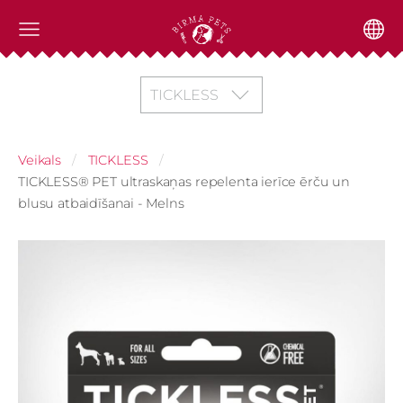
TICKLESS
Veikals
TICKLESS
TICKLESS® PET ultraskaņas repelenta ierīce ērču un
blusu atbaidīšanai - Melns