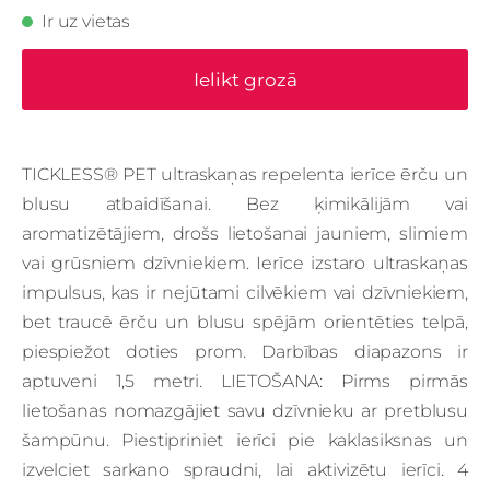
Ir uz vietas
Ielikt grozā
TICKLESS® PET ultraskaņas repelenta ierīce ērču un
blusu atbaidīšanai. Bez ķimikālijām vai
aromatizētājiem, drošs lietošanai jauniem, slimiem
vai grūsniem dzīvniekiem. Ierīce izstaro ultraskaņas
impulsus, kas ir nejūtami cilvēkiem vai dzīvniekiem,
bet traucē ērču un blusu spējām orientēties telpā,
piespiežot doties prom. Darbības diapazons ir
aptuveni 1,5 metri. LIETOŠANA: Pirms pirmās
lietošanas nomazgājiet savu dzīvnieku ar pretblusu
šampūnu. Piestipriniet ierīci pie kaklasiksnas un
izvelciet sarkano spraudni, lai aktivizētu ierīci. 4