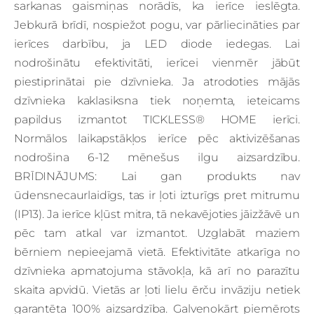
sarkanas gaismiņas norādīs, ka ierīce ieslēgta.
Jebkurā brīdī, nospiežot pogu, var pārliecināties par
ierīces darbību, ja LED diode iedegas. Lai
nodrošinātu efektivitāti, ierīcei vienmēr jābūt
piestiprinātai pie dzīvnieka. Ja atrodoties mājās
dzīvnieka kaklasiksna tiek noņemta, ieteicams
papildus izmantot TICKLESS® HOME ierīci.
Normālos laikapstākļos ierīce pēc aktivizēšanas
nodrošina 6-12 mēnešus ilgu aizsardzību.
BRĪDINĀJUMS: Lai gan produkts nav
ūdensnecaurlaidīgs, tas ir ļoti izturīgs pret mitrumu
(IP13). Ja ierīce kļūst mitra, tā nekavējoties jāizžāvē un
pēc tam atkal var izmantot. Uzglabāt maziem
bērniem nepieejamā vietā. Efektivitāte atkarīga no
dzīvnieka apmatojuma stāvokļa, kā arī no parazītu
skaita apvidū. Vietās ar ļoti lielu ērču invāziju netiek
garantēta 100% aizsardzība. Galvenokārt piemērots