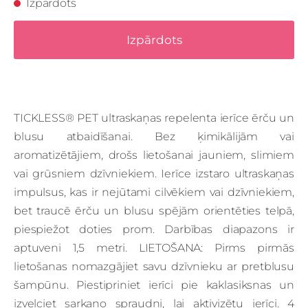
Izpārdots
Izpārdots
TICKLESS® PET ultraskaņas repelenta ierīce ērču un
blusu atbaidīšanai. Bez ķimikālijām vai
aromatizētājiem, drošs lietošanai jauniem, slimiem
vai grūsniem dzīvniekiem. Ierīce izstaro ultraskaņas
impulsus, kas ir nejūtami cilvēkiem vai dzīvniekiem,
bet traucē ērču un blusu spējām orientēties telpā,
piespiežot doties prom. Darbības diapazons ir
aptuveni 1,5 metri. LIETOŠANA: Pirms pirmās
lietošanas nomazgājiet savu dzīvnieku ar pretblusu
šampūnu. Piestipriniet ierīci pie kaklasiksnas un
izvelciet sarkano spraudni, lai aktivizētu ierīci. 4