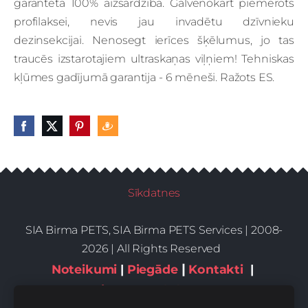
garantēta 100% aizsardzība. Galvenokārt piemērots
profilaksei, nevis jau invadētu dzīvnieku
dezinsekcijai. Nenosegt ierīces šķēlumus, jo tas
traucēs izstarotajiem ultraskaņas viļņiem! Tehniskas
kļūmes gadījumā garantija - 6 mēneši. Ražots ES.
Sīkdatnes
SIA Birma PETS, SIA Birma PETS Services | 2008-
2026 | All Rights Reserved
|
Noteikumi
|
Piegāde
Kontakti
|
Privātums,sīkdatnes