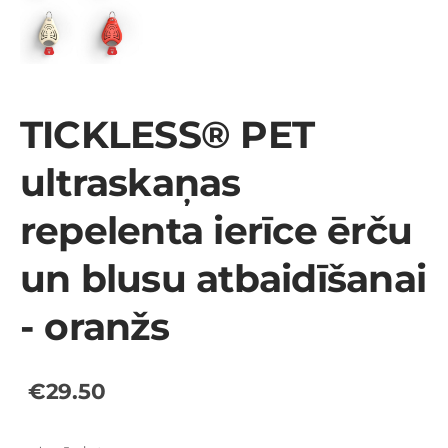
TICKLESS® PET
ultraskaņas
repelenta ierīce ērču
un blusu atbaidīšanai
- oranžs
€29.50