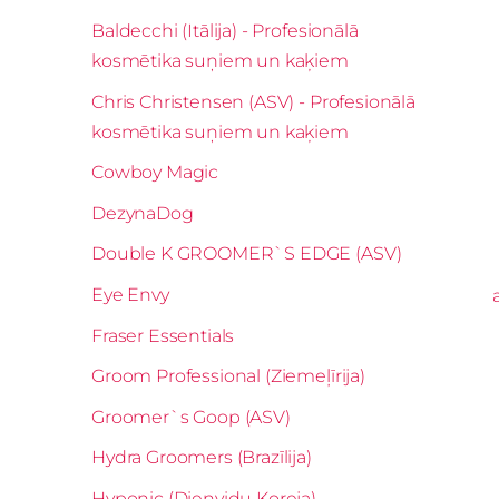
Baldecchi (Itālija) - Profesionālā
kosmētika suņiem un kaķiem
Chris Christensen (ASV) - Profesionālā
kosmētika suņiem un kaķiem
Cowboy Magic
DezynaDog
Double K GROOMER`S EDGE (ASV)
Eye Envy
Fraser Essentials
Groom Professional (Ziemeļīrija)
Groomer`s Goop (ASV)
Hydra Groomers (Brazīlija)
Hyponic (Dienvidu Koreja)