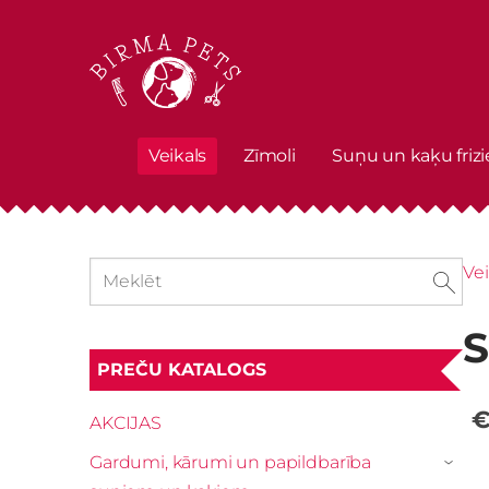
Veikals
Zīmoli
Suņu un kaķu frizi
Vei
S
PREČU KATALOGS
€
AKCIJAS
Gardumi, kārumi un papildbarība
›