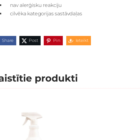
nav alerģisku reakciju
cilvēka kategorijas sastāvdaļas
Share
Post
Pin
Ieteikt
aistītie produkti