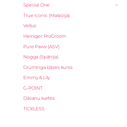
Special One
›
True Iconic (Malaizija)
Vellus
Heiniger ProGroom
Pure Paws (ASV)
Nogga (Spānija)
Gruminga bāzes kurss
Emmy & Lily
G-POINT
Dāvanu kartes
TICKLESS