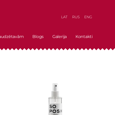
LAT
RUS
ENG
 audzētavām
Blogs
Galerija
Kontakti