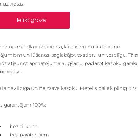
Ir uz vietas
Ielikt grozā
atojuma eļļa ir izstrādāta, lai pasargātu kažoku no
ājumiem un lūšanas, saglabājot to stipru un veselīgu. Tā ar
līdz atjaunot apmatojuma augšanu, padarot kažoku garāk
jomīgāku.
eļļa nav lipīga un neizžāvē kažoku. Mētelis paliek pilnīgi tīr
s garantējam 100%:
bez silikona
bez parabēniem