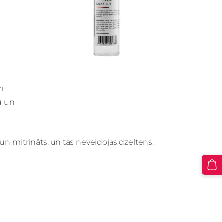
ī
u un
s un mitrināts, un tas neveidojas dzeltens.