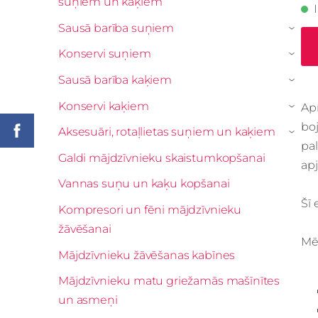
suņiem un kaķiem
Sausā barība suņiem
›
Konservi suņiem
›
Sausā barība kaķiem
›
Konservi kaķiem
Apm
›
boj
Aksesuāri, rotaļlietas suņiem un kaķiem
›
pa
Galdi mājdzīvnieku skaistumkopšanai
ap
Vannas suņu un kaķu kopšanai
Šī 
Kompresori un fēni mājdzīvnieku
žāvēšanai
Mē
Mājdzīvnieku žāvēšanas kabīnes
Mājdzīvnieku matu griežamās mašīnītes
un asmeņi