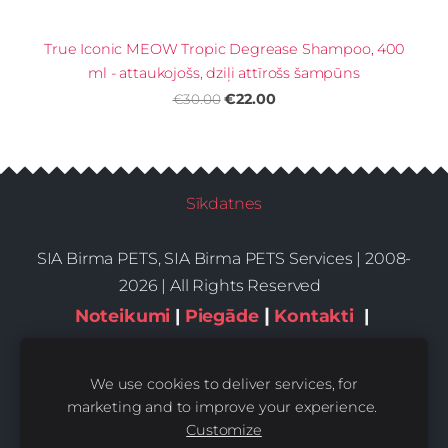
True Iconic MEOW Tropic Degrease Shampoo, 400
ml - attaukojošs, dziļi attīrošs šampūns
€22.00
€30.00
Sīkdatnes
SIA Birma PETS, SIA Birma PETS Services | 2008-
2026 | All Rights Reserved
|
Noteikumi
|
Piegāde
Kontakti
|
Privātums,sīkdatnes
We use cookies to deliver services, for
marketing and to improve your experience.
Customize