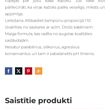
rūpējas par jūsu kaķa kažoku. Jūs varat būt
pārliecināti, ka viņas kažoks paliks veselīgs, mīksts un
apjomīgs.
Lietošana: Atšķaidiet šampūnu proporcijā 1:10.
Izvairīties no saskares ar acīm. Drošs kaķēniem.
Maiga formula, kas radīta no augstas kvalitātes
sastāvdaļām.
Nesatur parabēnus, silikonus, agresīvus
konservantus un tam ir sabalansēts pH līmenis.
Saistītie produkti