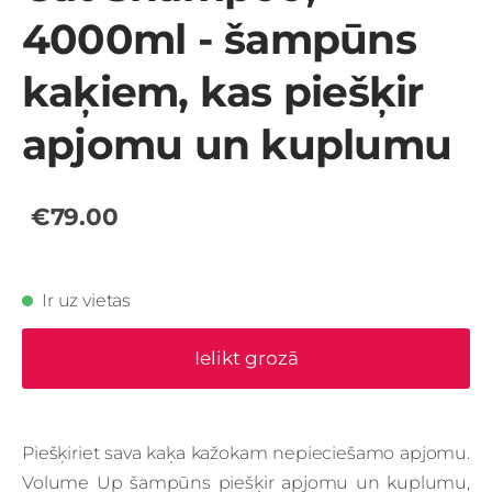
4000ml - šampūns
kaķiem, kas piešķir
apjomu un kuplumu
€79.00
Ir uz vietas
Ielikt grozā
Piešķiriet sava kaķa kažokam nepieciešamo apjomu.
Volume Up šampūns piešķir apjomu un kuplumu,