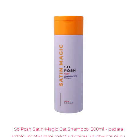
So Posh Satin Magic Cat Shampoo, 200ml - padara
kažoku neatvairāmi mīkstu, zīdainu un dzīvības pilnu