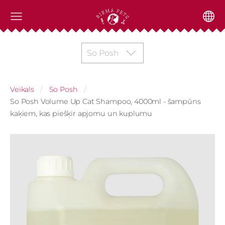
So Posh
Veikals
So Posh
So Posh Volume Up Cat Shampoo, 4000ml - šampūns
kaķiem, kas piešķir apjomu un kuplumu