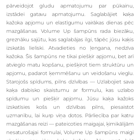
pārveidojot gludu apmatojumu par pūkainu,
izstādei gatavu apmatojumu. Saglabājiet kaķa
kažoka apjomu un elastīgumu vairākas dienas pēc
mazgāšanas. Volume Up šampūns rada biezāku,
greznāku sajūtu, kas saglabājas ilgi, tāpēc jūsu kaķis
izskatās lieliski. Atvadieties no ļengana, nedzīva
kažoka. Šis šampūns ne tikai piešķir apjomu, bet arī
atvieglo matu kopšanu, piešķirot tiem struktūru un
apjomu, padarot ķemmēšanu un veidošanu vieglu.
Starojošs spīdums, pilns dzīvības — Uzlabojiet sava
kaķa dabisko skaistumu ar formulu, kas uzlabo
spīdumu un piešķir apjomu. Jūsu kaķa kažoks
izskatīsies košs un dzīvības pilns, piesaistot
uzmanību, lai kurp viņa dotos. Pārliecība par katru
mazgāšanas reizi — pateicoties maigajai, ķimikālijām
nesaturošajai formulai, Volume Up šampūns maigi