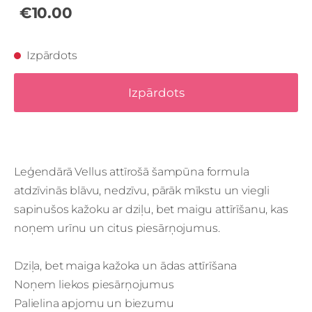
€10.00
Izpārdots
Izpārdots
Leģendārā Vellus attīrošā šampūna formula
atdzīvinās blāvu, nedzīvu, pārāk mīkstu un viegli
sapinušos kažoku ar dziļu, bet maigu attīrīšanu, kas
noņem urīnu un citus piesārņojumus.
Dziļa, bet maiga kažoka un ādas attīrīšana
Noņem liekos piesārņojumus
Palielina apjomu un biezumu