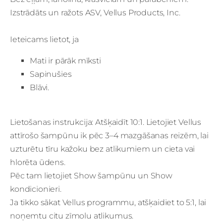
Izstrādāts un ražots ASV, Vellus Products, Inc.
Ieteicams lietot, ja
Mati ir pārāk mīksti
Sapinušies
Blāvi.
Lietošanas instrukcija: Atšķaidīt 10:1. Lietojiet Vellus
attīrošo šampūnu ik pēc 3–4 mazgāšanas reizēm, lai
uzturētu tīru kažoku bez atlikumiem un cieta vai
hlorēta ūdens.
Pēc tam lietojiet Show šampūnu un Show
kondicionieri.
Ja tikko sākat Vellus programmu, atšķaidiet to 5:1, lai
noņemtu citu zīmolu atlikumus.