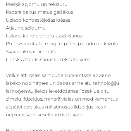
Piešķir apjomu un tekstūru
Padara baltus matus gaišākus
Uzlabo kontrastējošas krāsas
Atjauno spīdumu
Uzlabo kondicionieru uzsūkšanos
Ph līdzsvarots, lai maigi rūpētos par ādu un kažoku
Svaigs alvejas aromāts
Lielisks attaukošanas līdzeklis kaķiem
Vellus attīrošais šampūna koncentrāts apvieno
labāko no zinātnes un dabas ar helātu tehnoloģiju,
lai noņemtu liekos ieveidošanas līdzekļus, citu
zīmolu līdzekļus, minerālvielas un medikamentus,
atstājot dabiskus mīkstinošus līdzekļus, kas ir
nepieciešami veselīgam kažokam.
Bez eļļām, lanolīna, krāsvielām un parabēniem.