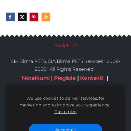
Sīkdatnes
SIA Birma PETS, SIA Birma PETS Services | 2008-
2026 | All Rights Reserved
|
Noteikumi
|
Piegāde
Kontakti
|
Privātums,sīkdatnes
We use cookies to deliver services, for
marketing and to improve your experience.
Customize
Accept all