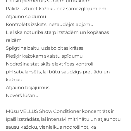
Lieliski piemērots suņiem un kaķiem
Palīdz uzturēt kažoku bez samezglojumiem
Atjauno spīdumu
Kontrolēts izskats, nezaudējot apjomu
Lieliska noturība starp izstādēm un kopšanas
reizēm
Spilgtina baltu, uzlabo citas krāsas
Piešķir kažokam skaistu spīdumu
Nodrošina statiskās elektrības kontroli
pH sabalansēts, lai būtu saudzīgs pret ādu un
kažoku
Atjauno bojājumus
Novērš lūšanu
Mūsu VELLUS Show Conditioner koncentrāts ir
īpaši izstrādāts, lai intensīvi mitrinātu un atjaunotu
sausu kažoku, vienlaikus nodrošinot, ka