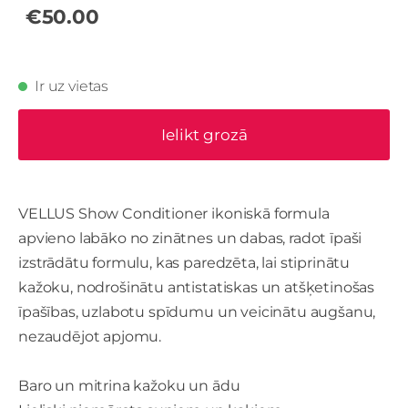
€50.00
Ir uz vietas
Ielikt grozā
VELLUS Show Conditioner ikoniskā formula
apvieno labāko no zinātnes un dabas, radot īpaši
izstrādātu formulu, kas paredzēta, lai stiprinātu
kažoku, nodrošinātu antistatiskas un atšķetinošas
īpašības, uzlabotu spīdumu un veicinātu augšanu,
nezaudējot apjomu.
Baro un mitrina kažoku un ādu