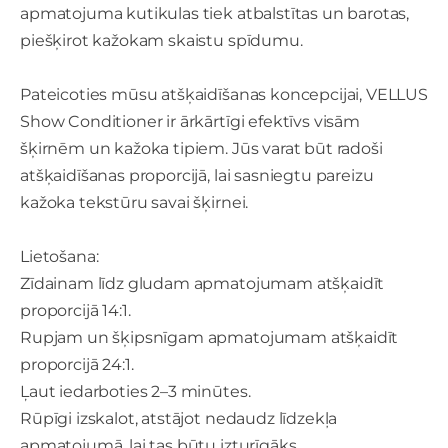
apmatojuma kutikulas tiek atbalstītas un barotas,
piešķirot kažokam skaistu spīdumu.
Pateicoties mūsu atšķaidīšanas koncepcijai, VELLUS
Show Conditioner ir ārkārtīgi efektīvs visām
šķirnēm un kažoka tipiem. Jūs varat būt radoši
atšķaidīšanas proporcijā, lai sasniegtu pareizu
kažoka tekstūru savai šķirnei.
Lietošana:
Zīdainam līdz gludam apmatojumam atšķaidīt
proporcijā 14:1.
Rupjam un šķipsnīgam apmatojumam atšķaidīt
proporcijā 24:1.
Ļaut iedarboties 2–3 minūtes.
Rūpīgi izskalot, atstājot nedaudz līdzekļa
apmatojumā, lai tas būtu izturīgāks.