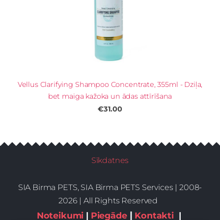
Vellus Clarifying Shampoo Concentrate, 355ml - Dziļa,
bet maiga kažoka un ādas attīrīšana
€31.00
Sīkdatnes
SIA Birma PETS, SIA Birma PETS Services | 2008-
2026 | All Rights Reserved
|
Noteikumi
|
Piegāde
Kontakti
|