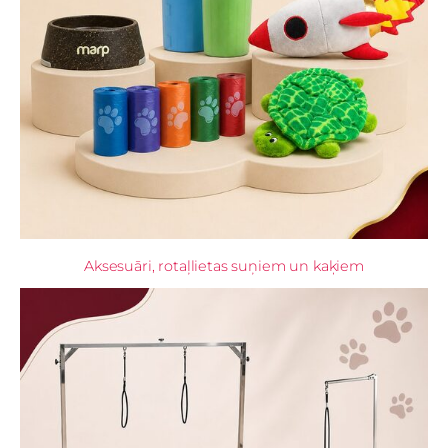
Aksesuāri, rotaļlietas suņiem un kaķiem