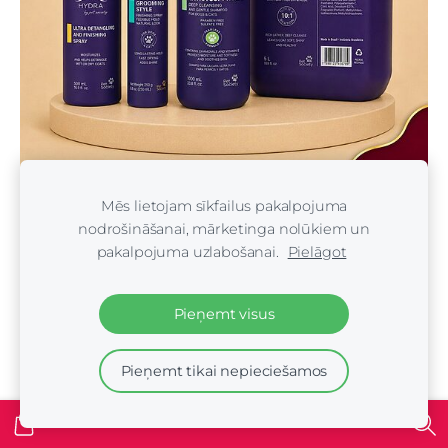
Hydra Groomers (Brazīlija)
Mēs lietojam sīkfailus pakalpojuma
nodrošināšanai, mārketinga nolūkiem un
pakalpojuma uzlabošanai.
Pielāgot
Pieņemt visus
Pieņemt tikai nepieciešamos