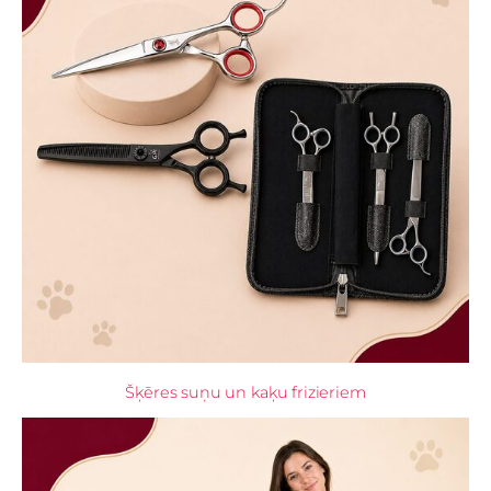
Šķēres suņu un kaķu frizieriem