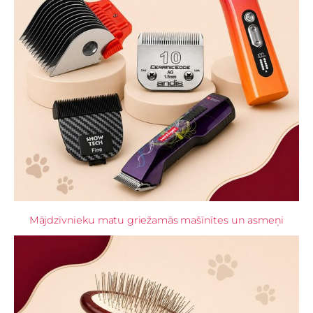
Mājdzīvnieku matu griežamās mašīnītes un asmeņi