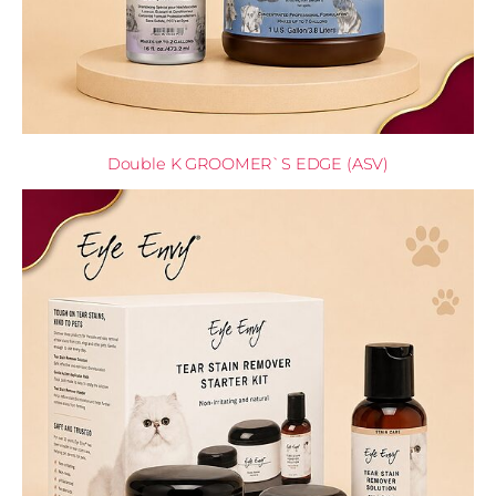
Double K GROOMER`S EDGE (ASV)