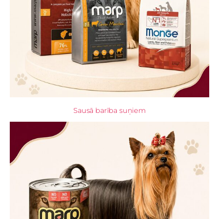
Sausā barība suņiem