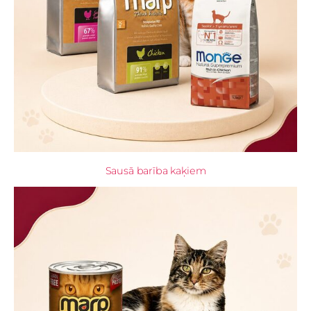
Sausā barība kaķiem