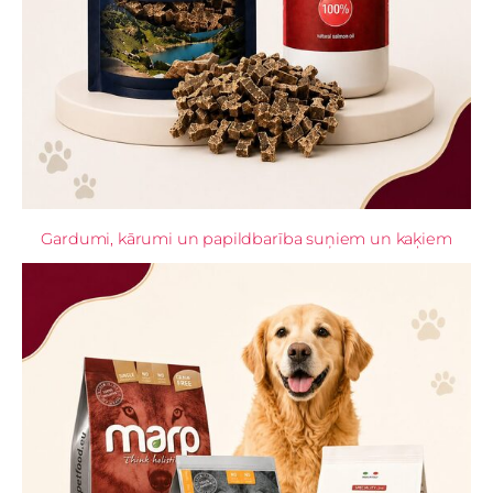
Gardumi, kārumi un papildbarība suņiem un kaķiem