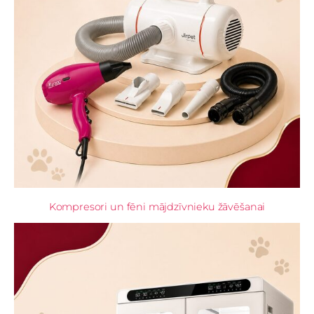
Kompresori un fēni mājdzīvnieku žāvēšanai