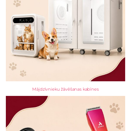
Mājdzīvnieku žāvēšanas kabīnes